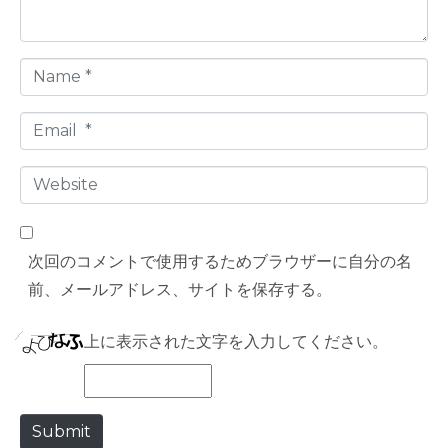
t
*
N
a
E
m
m
e
W
a
*
e
i
b
l
次回のコメントで使用するためブラウザーに自分の名
s
*
前、メールアドレス、サイトを保存する。
i
t
上に表示された文字を入力してください。
e
Submit