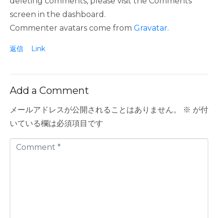
deleting comments, please visit the Comments
screen in the dashboard.
Commenter avatars come from
Gravatar
.
返信
Link
Add a Comment
メールアドレスが公開されることはありません。
※
が付
いている欄は必須項目です
C
o
m
m
e
n