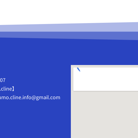
807
.cline】
mo.cline.info@gmail.com