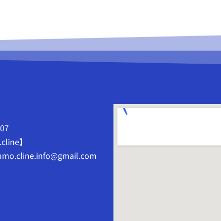
807
.cline】
mo.cline.info@gmail.com