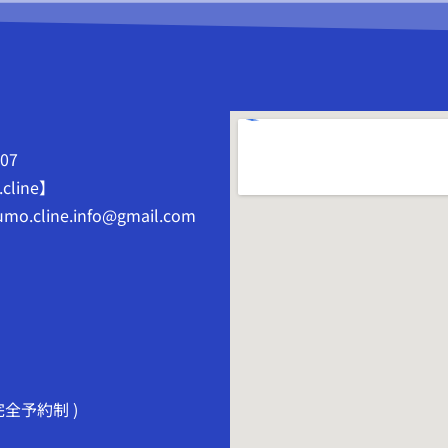
807
.cline】
mo.cline.info@gmail.com
( 完全予約制 )